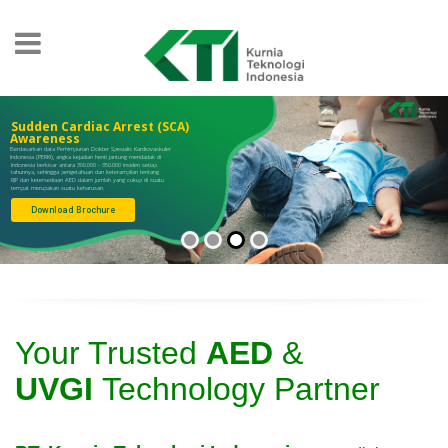
Sudden Cardiac Arrest (SCA)
Awareness
Berdasarkan data Perhimpunan Dokter Spesialis Kardiovaskuler
Indonesia (PERKI), angka kejadian henti jantung mendadak di
Indonesia berkisar antara 300.000 - 350.000 insiden setiap
tahunnya, sehingga pengetahuan dan keterampilan tentang
RJP dan ketersediaan AED dalam jumlah yang cukup di suatu
tempat merupakan suatu keharusan.
Download Brochure
Your Trusted
AED
&
UVGI
Technology Partner